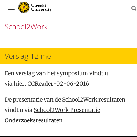
Navigation
School2Work
Skip
to
Verslag 12 mei
content
Een verslag van het symposium vindt u
via hier:
CCReader-02-06-2016
De presentatie van de School2Work resultaten
vindt u via
School2Work Presentatie
Onderzoeksresultaten